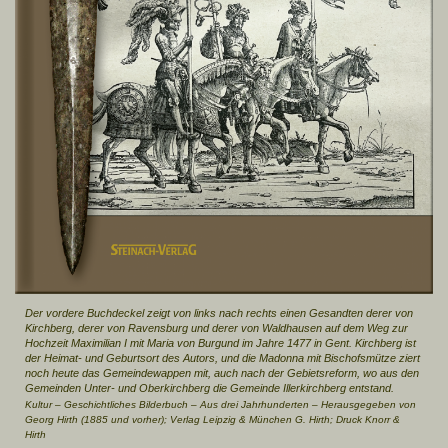
Der vordere Buchdeckel zeigt von links nach rechts einen Gesandten derer von
Kirchberg, derer von Ravensburg und derer von Waldhausen auf dem Weg zur
Hochzeit Maximilian I mit Maria von Burgund im Jahre 1477 in Gent. Kirchberg ist
der Heimat- und Geburtsort des Autors, und die Madonna mit Bischofsmütze ziert
noch heute das Gemeindewappen mit, auch nach der Gebietsreform, wo aus den
Gemeinden Unter- und Oberkirchberg die Gemeinde Illerkirchberg entstand.
Kultur – Geschichtliches Bilderbuch – Aus drei Jahrhunderten – Herausgegeben von
Georg Hirth (1885 und vorher);
Verlag Leipzig & München G. Hirth; Druck Knorr &
Hirth